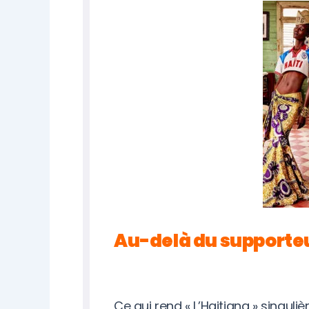
Au-delà du supporteu
Ce qui rend « L’Haitiana » singul