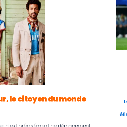
r, le citoyen du monde
L
él
ière, c’est précisément ce déplacement