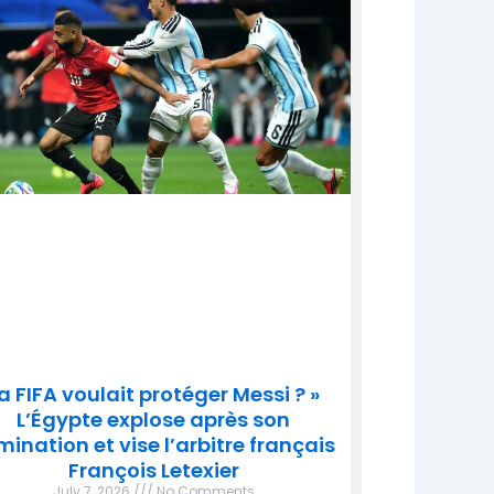
a FIFA voulait protéger Messi ? »
L’Égypte explose après son
imination et vise l’arbitre français
François Letexier
July 7, 2026
No Comments