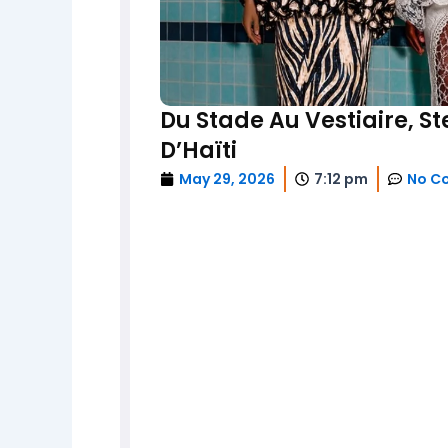
Du Stade Au Vestiaire, S
D’Haïti
May 29, 2026
7:12 pm
No C