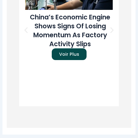
China’s Economic Engine
T
Shows Signs Of Losing
A
Momentum As Factory
U
Activity Slips
Pr
Voir Plus