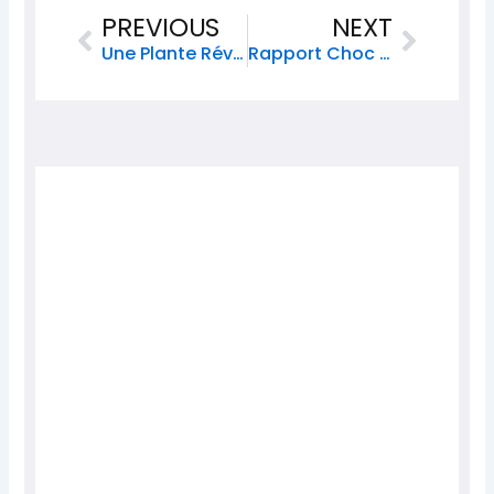
Prev
Next
PREVIOUS
NEXT
Une Plante Révélée Capable De Produire De L’or Pur
Rapport Choc : Les Frappes Américaines N’ont Rien Changé En Iran