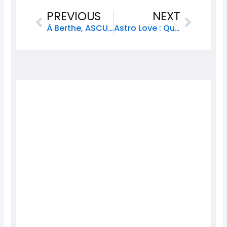
Prev
Next
PREVIOUS
NEXT
À Berthe, ASCUBE Fête 10 Ans D’action Culturelle Et D’engagement Jeunesse
Astro Love : Qui Fait Battre Ton Cœur Cette Semaine ?