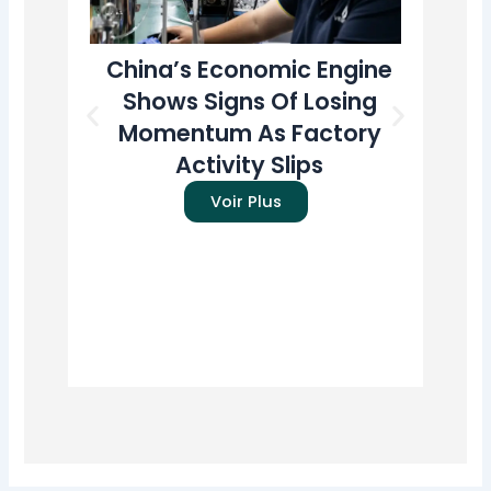
China’s Economic Engine
T
Shows Signs Of Losing
A
Momentum As Factory
U
Activity Slips
Pr
Voir Plus