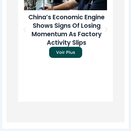
China’s Economic Engine
T
Shows Signs Of Losing
A
Momentum As Factory
U
Activity Slips
Pr
Voir Plus