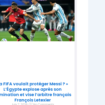
a FIFA voulait protéger Messi ? »
L’Égypte explose après son
imination et vise l’arbitre français
François Letexier
July 7, 2026
No Comments