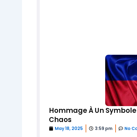
Hommage À Un Symbole Tr
Chaos
May 18, 2025
3:59 pm
No C