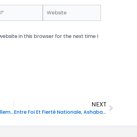
Website
bsite in this browser for the next time I
Next
NEXT
Les États-Unis Désignent Officiellement Viv Ansanm Et Gran Grif Comme Organisations Terroristes
Entre Foi Et Fierté Nationale, Ashabaï Célèbre Son 20e Anniversaire En Grande Pompe