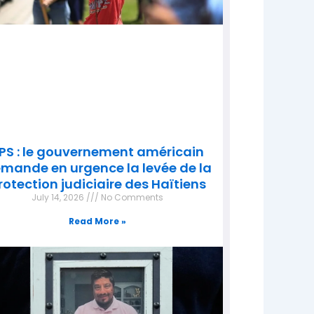
PS : le gouvernement américain
mande en urgence la levée de la
rotection judiciaire des Haïtiens
July 14, 2026
No Comments
Read More »