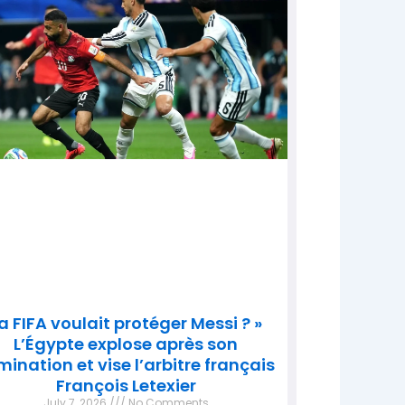
a FIFA voulait protéger Messi ? »
L’Égypte explose après son
imination et vise l’arbitre français
François Letexier
July 7, 2026
No Comments