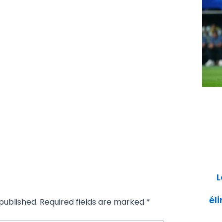
L
él
published.
Required fields are marked
*