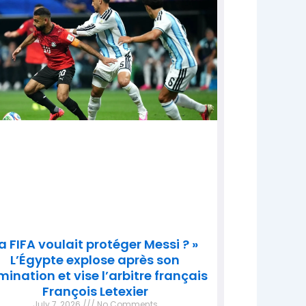
a FIFA voulait protéger Messi ? »
L’Égypte explose après son
imination et vise l’arbitre français
François Letexier
July 7, 2026
No Comments