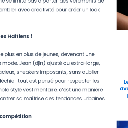
p ne se limite pas à porter des vêtements de
ssembler avec créativité pour créer un look
s Haïtiens !
 de plus en plus de jeunes, devenant une
 mode. Jean (djin) ajusté ou extra-large,
acieux, sneakers imposants, sans oublier
échie : tout est pensé pour respecter les
L
ave
mple style vestimentaire, c’est une manière
montrer sa maîtrise des tendances urbaines.
t compétition