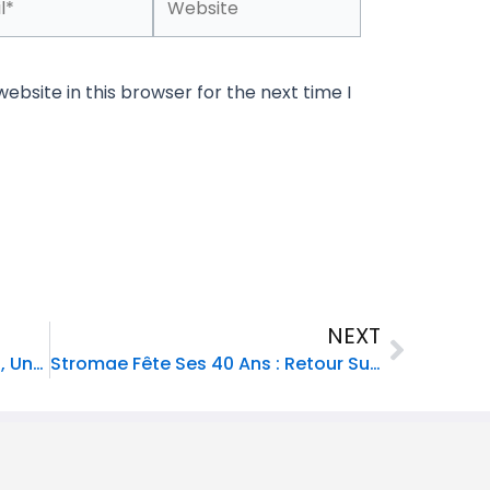
bsite in this browser for the next time I
Next
NEXT
Cité Soleil : Le Choléra Ressurgit, Une Population Déjà Éprouvée Par La Violence Des Gangs
Stromae Fête Ses 40 Ans : Retour Sur Une Carrière Hors Du Commun