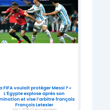
a FIFA voulait protéger Messi ? »
L’Égypte explose après son
imination et vise l’arbitre français
François Letexier
July 7, 2026
No Comments