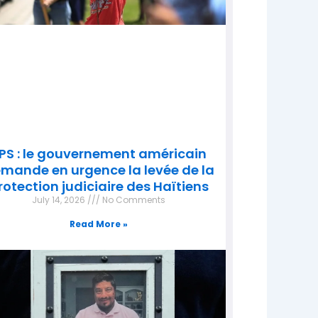
PS : le gouvernement américain
mande en urgence la levée de la
rotection judiciaire des Haïtiens
July 14, 2026
No Comments
Read More »