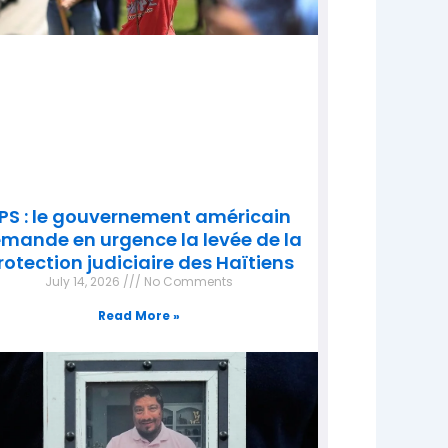
PS : le gouvernement américain
mande en urgence la levée de la
rotection judiciaire des Haïtiens
July 14, 2026
No Comments
Read More »