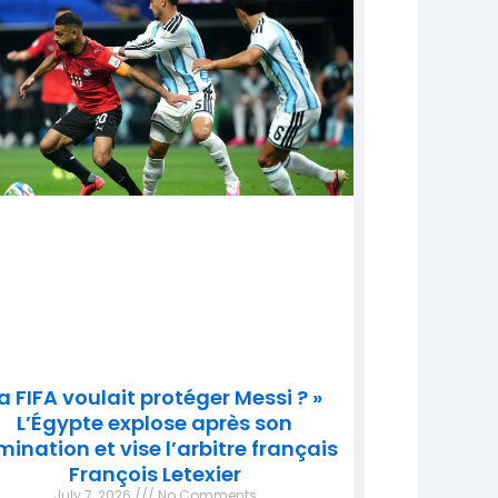
a FIFA voulait protéger Messi ? »
L’Égypte explose après son
imination et vise l’arbitre français
François Letexier
July 7, 2026
No Comments