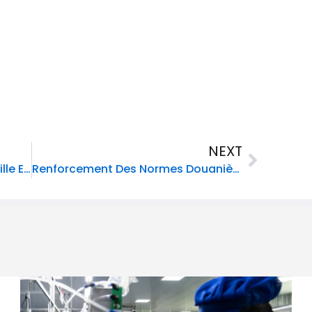
Next
NEXT
Le Premier Ministre Dr Garry Conille En Mission Au Cap-Haïtien Pour Évaluer Les Infrastructures Et Le Potentiel De La Région Nord
Renforcement Des Normes Douanières En Haïti : Des Certificats Sanitaires Et Phytosanitaires Désormais Obligatoires