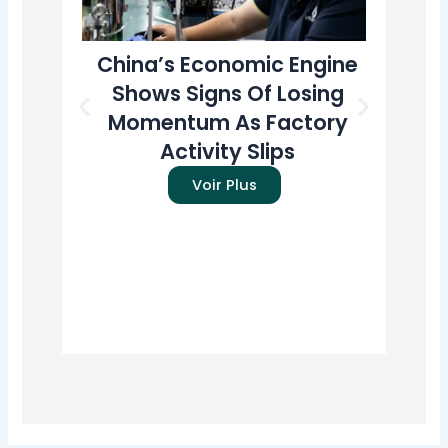
China’s Economic Engine
T
Shows Signs Of Losing
A
Momentum As Factory
U
Activity Slips
Pr
Voir Plus