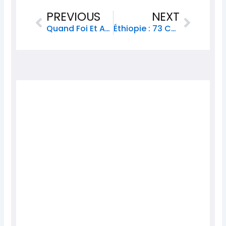
Prev
Next
PREVIOUS
NEXT
Quand Foi Et Action Se Rencontrent : RVC Et HTC S’unissent Pour Redonner Espoir Aux Détenus
Éthiopie : 73 Combattants De L’OLA Choisissent La Paix