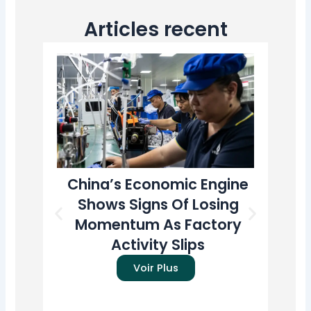
Articles recent
China’s Economic Engine
T
Shows Signs Of Losing
A
Momentum As Factory
U
Activity Slips
Pr
Voir Plus