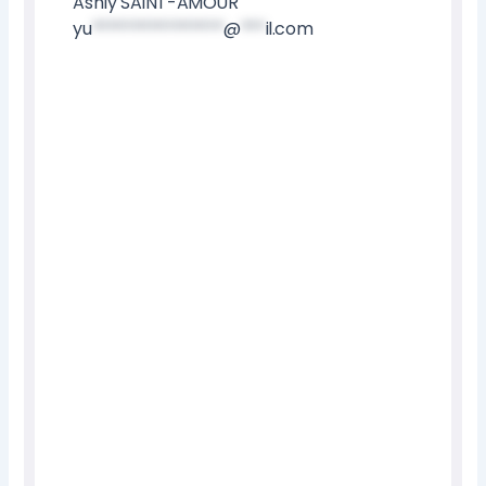
Ashly SAINT-AMOUR
yu
****************
@
***
il.com