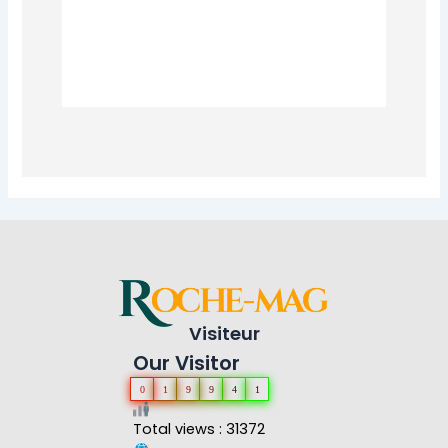
Visiteur
Our Visitor
0
1
9
9
4
1
Total views : 31372