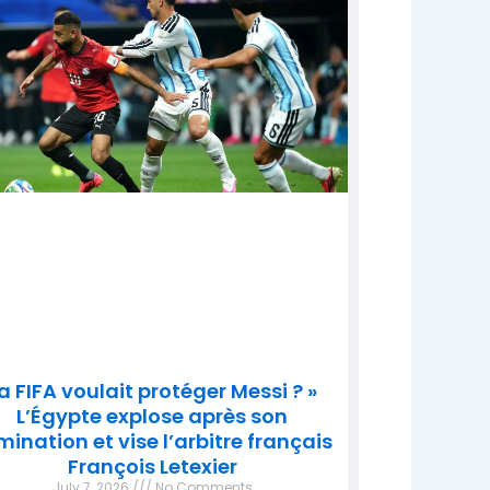
a FIFA voulait protéger Messi ? »
L’Égypte explose après son
imination et vise l’arbitre français
François Letexier
July 7, 2026
No Comments