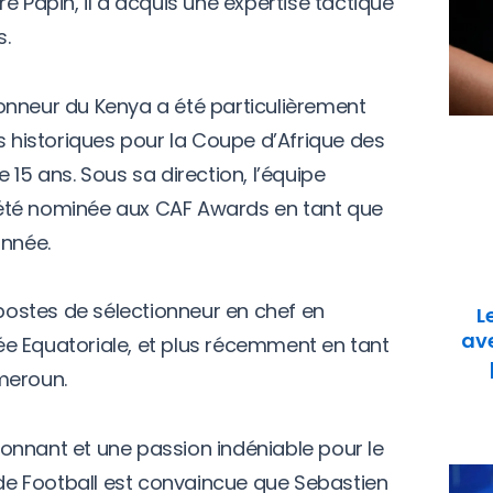
e Papin, il a acquis une expertise tactique
s.
onneur du Kenya a été particulièrement
s historiques pour la Coupe d’Afrique des
 15 ans. Sous sa direction, l’équipe
été nominée aux CAF Awards en tant que
année.
ostes de sélectionneur en chef en
L
ave
e Equatoriale, et plus récemment en tant
meroun.
onnant et une passion indéniable pour le
e de Football est convaincue que Sebastien