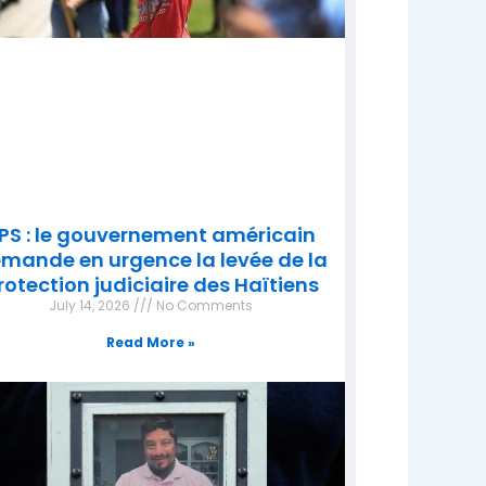
PS : le gouvernement américain
mande en urgence la levée de la
rotection judiciaire des Haïtiens
July 14, 2026
No Comments
Read More »