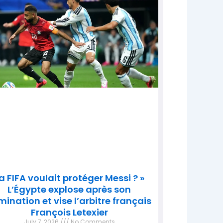
a FIFA voulait protéger Messi ? »
L’Égypte explose après son
imination et vise l’arbitre français
François Letexier
July 7, 2026
No Comments