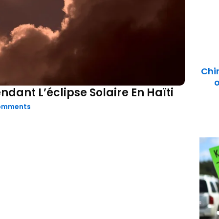
Chi
o
dant L’éclipse Solaire En Haïti
omments