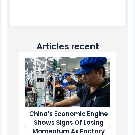
Articles recent
China’s Economic Engine
T
Shows Signs Of Losing
A
Momentum As Factory
U