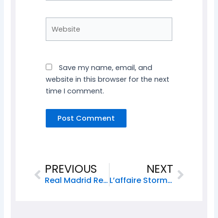
Website
Save my name, email, and
website in this browser for the next
time I comment.
Prev
Next
PREVIOUS
NEXT
Real Madrid Reconquiert Le Trône De La Liga
L’affaire Stormy Daniels : Des Révélations Explosives Lors Du Procès De Donald Trump