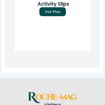
Activity Slips
Pr
Voir Plus
Visiteur