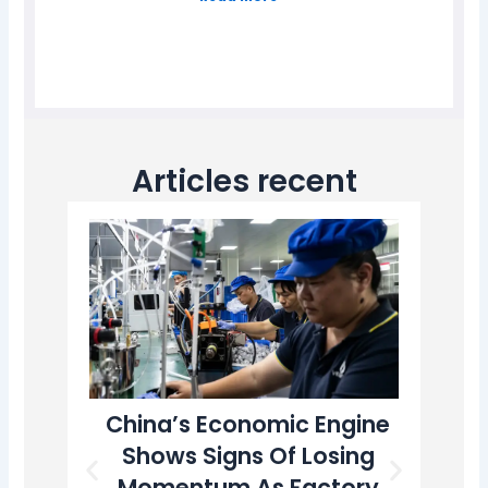
Articles recent
China’s Economic Engine
T
Shows Signs Of Losing
A
Momentum As Factory
U