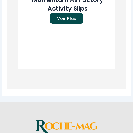
Activity Slips
Pr
Voir Plus