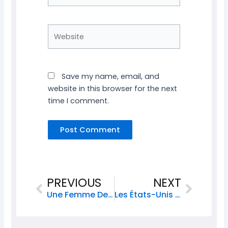
Website
Save my name, email, and
website in this browser for the next
time I comment.
Prev
Next
PREVIOUS
NEXT
Une Femme De Floride Condamnée À Perpétuité Pour Le Meurtre De Son Compagnon Enfermé Dans Une Valise
Les États-Unis Continuent De Déporter Des Haïtiens Malgré La Crise Sécuritaire