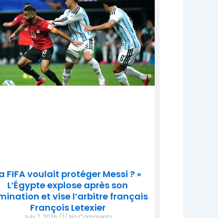
a FIFA voulait protéger Messi ? »
L’Égypte explose après son
imination et vise l’arbitre français
François Letexier
July 7, 2026
No Comments