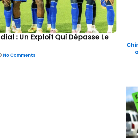
ial : Un Exploit Qui Dépasse Le
Chi
o
No Comments