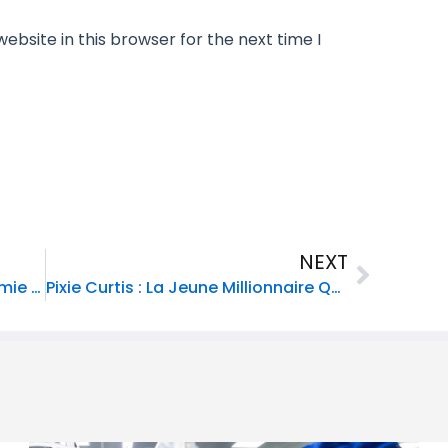
bsite in this browser for the next time I
Next
NEXT
Comment Encourager L’autonomie Et La Responsabilité De Votre Enfant À Travers Les Tâches Ménagères : Astuces Et Conseils
Pixie Curtis : La Jeune Millionnaire Qui Prend Sa Retraite À Seulement 11 Ans