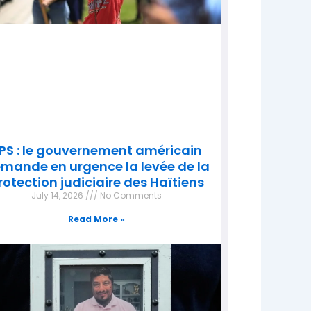
PS : le gouvernement américain
mande en urgence la levée de la
rotection judiciaire des Haïtiens
July 14, 2026
No Comments
Read More »