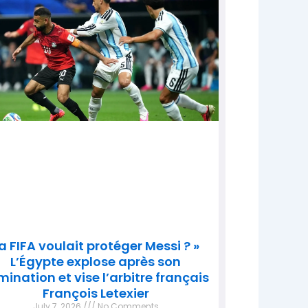
a FIFA voulait protéger Messi ? »
L’Égypte explose après son
imination et vise l’arbitre français
François Letexier
July 7, 2026
No Comments